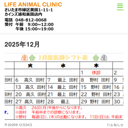
コ
2025年12月
ン
テ
ン
ツ
へ
移
動
2025年12月24日
お知らせ