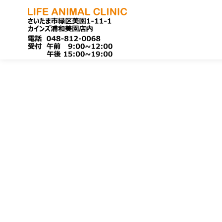
コ
ン
テ
ン
ツ
へ
移
動